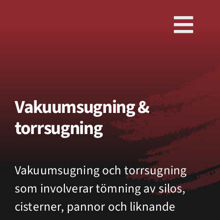
Fortsätt
till
Togg
innehållet
Navi
Vakuumsugning &
torrsugning
Vakuumsugning och torrsugning
som involverar tömning av silos,
cisterner, pannor och liknande