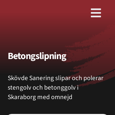
Fortsätt
till
Togg
innehållet
Navi
Betongslipning
Skövde Sanering slipar och polerar
stengolv och betonggolv i
Skaraborg med omnejd