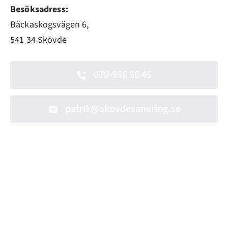
Besöksadress:
Bäckaskogsvägen 6,
541 34 Skövde
070-956 56 45
patrik@skovdesanering.se